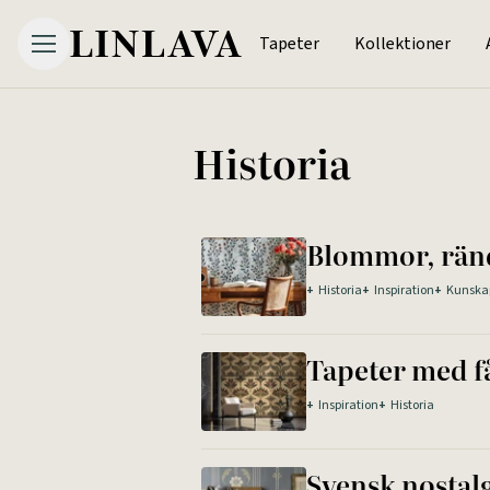
Tapeter
Kollektioner
Historia
Blommor, ränd
+
Historia
+
Inspiration
+
Kunska
Tapeter med få
+
Inspiration
+
Historia
Svensk nostalg