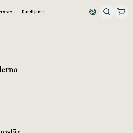
wroom
Kundtjänst
derna
mosfär