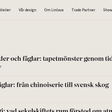
Atelier
Vår design
Om Linlava
Trade Partner
Sho
er och fåglar: tapetmönster genom ti
p
glar: från chinoiserie till svensk skog
i: vad sekelskiftets rum förstod om at