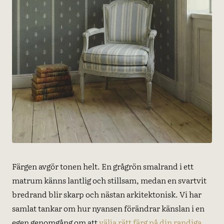
Färgen avgör tonen helt. En grågrön smalrand i ett
matrum känns lantlig och stillsam, medan en svartvit
bredrand blir skarp och nästan arkitektonisk. Vi har
samlat tankar om hur nyansen förändrar känslan i en
egen genomgång om att
välja rätt färg på din randiga