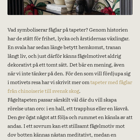
Vad symboliserar fåglar på tapeter? Genom historien
har de stått för frihet, lycka och årstidernas växlingar.
En svala har sedan länge betytt hemkomst, tranan
långt liv, och just därför känns fågelmotivet aldrig
dekorativt på ett tomt sätt. Det bär en mening, även
när vi inte tänker på den. För den som vill fördjupa sig
i motivets resa har vi skrivit mer om
tapeter med fåglar
från chinoiserie till svensk skog
.
Fågeltapeten passar särskilt väl där du vill skapa
rörelse utan oro: i en hall, ett trapphus eller en läsvrå.
Den ger ögat något att följa och rummet en känsla av att
andas. I ett sovrum kan ett stillsamt fågelmotiv mot
dov botten kännas nästan meditativt, medan en