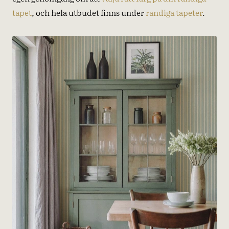
tapet
, och hela utbudet finns under
randiga tapeter
.