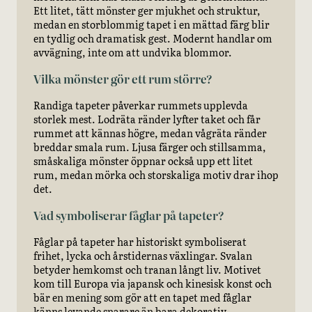
Ett litet, tätt mönster ger mjukhet och struktur,
medan en storblommig tapet i en mättad färg blir
en tydlig och dramatisk gest. Modernt handlar om
avvägning, inte om att undvika blommor.
Vilka mönster gör ett rum större?
Randiga tapeter påverkar rummets upplevda
storlek mest. Lodräta ränder lyfter taket och får
rummet att kännas högre, medan vågräta ränder
breddar smala rum. Ljusa färger och stillsamma,
småskaliga mönster öppnar också upp ett litet
rum, medan mörka och storskaliga motiv drar ihop
det.
Vad symboliserar fåglar på tapeter?
Fåglar på tapeter har historiskt symboliserat
frihet, lycka och årstidernas växlingar. Svalan
betyder hemkomst och tranan långt liv. Motivet
kom till Europa via japansk och kinesisk konst och
bär en mening som gör att en tapet med fåglar
känns levande snarare än bara dekorativ.