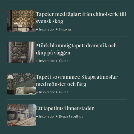
Tapeter med fåglar: från chinoiserie till
svensk skog
+
Inspiration
+
Historia
Mörk blommig tapet: dramatik och
djup på väggen
+
Inspiration
+
Guide
Tapet i sovrummet: Skapa atmosfär
med mönster och färg
+
Inspiration
+
Guide
Ett tapethus i innerstaden
+
Inspiration
+
Bygga tapethus