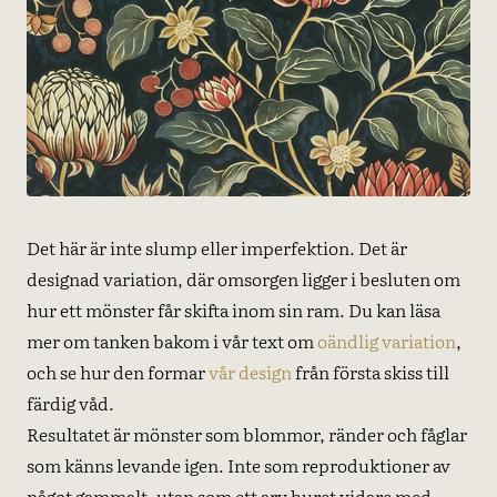
Det här är inte slump eller imperfektion. Det är
designad variation, där omsorgen ligger i besluten om
hur ett mönster får skifta inom sin ram. Du kan läsa
mer om tanken bakom i vår text om
oändlig variation
,
och se hur den formar
vår design
från första skiss till
färdig våd.
Resultatet är mönster som blommor, ränder och fåglar
som känns levande igen. Inte som reproduktioner av
något gammalt, utan som ett arv buret vidare med