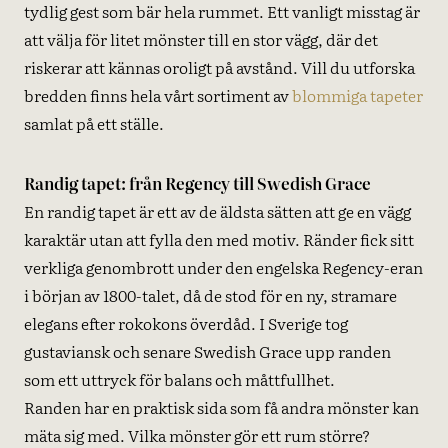
tydlig gest som bär hela rummet. Ett vanligt misstag är
att välja för litet mönster till en stor vägg, där det
riskerar att kännas oroligt på avstånd. Vill du utforska
bredden finns hela vårt sortiment av
blommiga tapeter
samlat på ett ställe.
Randig tapet: från Regency till Swedish Grace
En randig tapet är ett av de äldsta sätten att ge en vägg
karaktär utan att fylla den med motiv. Ränder fick sitt
verkliga genombrott under den engelska Regency-eran
i början av 1800-talet, då de stod för en ny, stramare
elegans efter rokokons överdåd. I Sverige tog
gustaviansk och senare Swedish Grace upp randen
som ett uttryck för balans och måttfullhet.
Randen har en praktisk sida som få andra mönster kan
mäta sig med. Vilka mönster gör ett rum större?