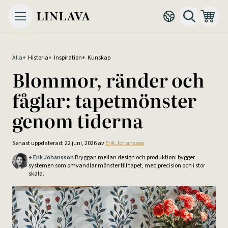
Alla
+
Historia
+
Inspiration
+
Kunskap
Blommor, ränder och
fåglar: tapetmönster
genom tiderna
Senast uppdaterad: 22 juni, 2026 av
Erik Johansson
+
Erik Johansson
Bryggan mellan design och produktion: bygger
systemen som omvandlar mönster till tapet, med precision och i stor
skala.