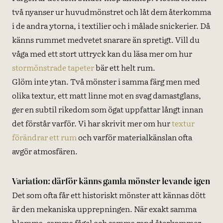
två nyanser ur huvudmönstret och låt dem återkomma
i de andra ytorna, i textilier och i målade snickerier. Då
känns rummet medvetet snarare än spretigt. Vill du
våga med ett stort uttryck kan du läsa mer om hur
stormönstrade tapeter
bär ett helt rum.
Glöm inte ytan. Två mönster i samma färg men med
olika textur, ett matt linne mot en svag damastglans,
ger en subtil rikedom som ögat uppfattar långt innan
det förstår varför. Vi har skrivit mer om hur
textur
förändrar ett rum
och varför materialkänslan ofta
avgör atmosfären.
Variation: därför känns gamla mönster levande igen
Det som ofta får ett historiskt mönster att kännas dött
är den mekaniska upprepningen. När exakt samma
blomma, samma fågel och samma rand återkommer