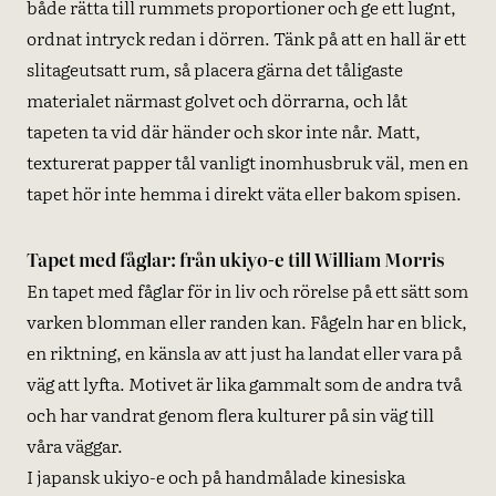
både rätta till rummets proportioner och ge ett lugnt,
ordnat intryck redan i dörren. Tänk på att en hall är ett
slitageutsatt rum, så placera gärna det tåligaste
materialet närmast golvet och dörrarna, och låt
tapeten ta vid där händer och skor inte når. Matt,
texturerat papper tål vanligt inomhusbruk väl, men en
tapet hör inte hemma i direkt väta eller bakom spisen.
Tapet med fåglar: från ukiyo-e till William Morris
En tapet med fåglar för in liv och rörelse på ett sätt som
varken blomman eller randen kan. Fågeln har en blick,
en riktning, en känsla av att just ha landat eller vara på
väg att lyfta. Motivet är lika gammalt som de andra två
och har vandrat genom flera kulturer på sin väg till
våra väggar.
I japansk ukiyo-e och på handmålade kinesiska