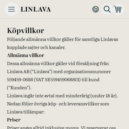
Köpvillkor
Följande allmänna villkor gäller för samtliga Linlavas
kopplade sajter och kanaler.
Allmänna villkor
Dessa allmänna villkor gäller vid försäljning från
Linlava AB (“Linlava”) med organisationsnummer
559459-0688 (VAT SE559459068801) till kund
(“Kunden”).
Linlava ingår inte avtal med minderårig (under 18 år).
Nedan följer övriga köp- och leveransvillkor som
Linlava tillämpar:
Priser
Priser anges alltid inklusive moms. Vi reserverar oss