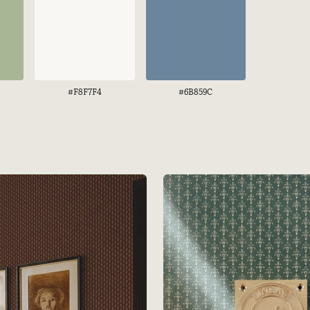
#F8F7F4
#6B859C