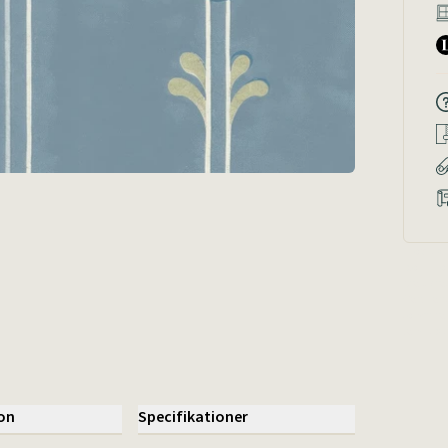
"Lovis &
blommöns
prästkra
Carl Lar
toner fr
landsbygd
ion
Specifikationer