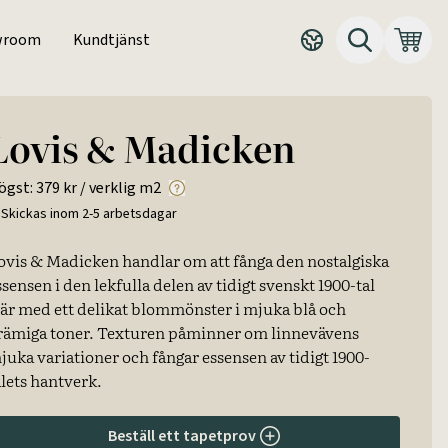
wroom
Kundtjänst
Lovis & Madicken
ögst:
379 kr
/ verklig m2
Skickas inom 2-5 arbetsdagar
ovis & Madicken handlar om att fånga den nostalgiska
ssensen i den lekfulla delen av tidigt svenskt 1900-tal
är med ett delikat blommönster i mjuka blå och
rämiga toner. Texturen påminner om linnevävens
juka variationer och fångar essensen av tidigt 1900-
alets hantverk.
Beställ ett tapetprov