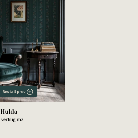
Beställ prov
 Hulda
 verklig m2