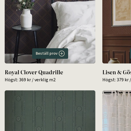
Beställ prov
Royal Clover Quadrille
Lisen & Gö
Högst:
369 kr
/ verklig m2
Högst:
379 kr
/