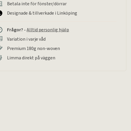
Betala inte för fönster/dörrar
Designade & tillverkade i Linköping
Frågor? -
Alltid personlig hjälp
Variation i varje våd
Premium 180g non-woven
Limma direkt på väggen
 Madicken" fångar den nostalgiska essensen av Astrids berättelser, med ett
ter som påminner om tidigt 1900-talets svenska inredning. De stiliserade
garna och de flödande bladen speglar jugendstilen, med subtila referenser till verk av
sson och William Morris. Den mjuka färgpaletten med dämpade blå och krämiga
amkallar en känsla av lugn och enkelhet, som påminner om den svenska
en. Perfekt för att tillföra en touch av kulturarv till moderna miljöer.