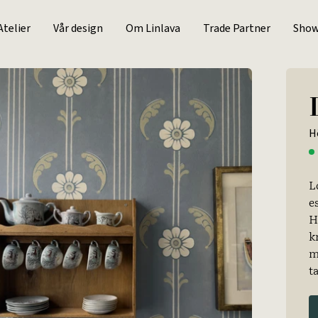
Atelier
Vår design
Om Linlava
Trade Partner
Sho
H
L
e
H
k
m
t