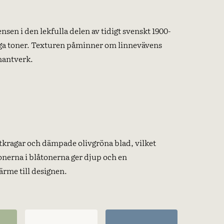
sen i den lekfulla delen av tidigt svenskt 1900-
iga toner. Texturen påminner om linnevävens
 hantverk.
ragar och dämpade olivgröna blad, vilket
onerna i blåtonerna ger djup och en
ärme till designen.