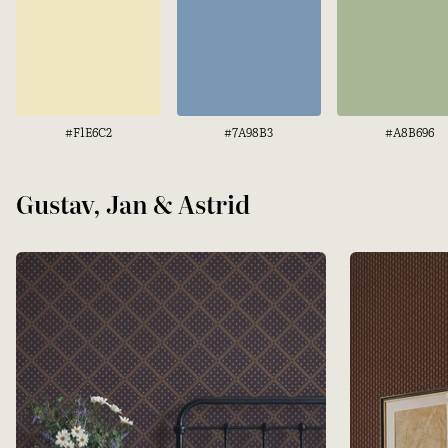
#F1E6C2
#7A98B3
#A8B696
Gustav, Jan & Astrid