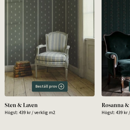
Beställ prov
Sten & Laven
Rosanna &
Högst:
439 kr
/ verklig m2
Högst:
439 kr
/