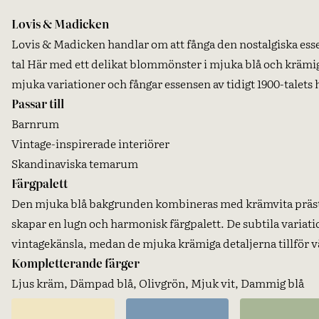
Lovis & Madicken
Lovis & Madicken handlar om att fånga den nostalgiska essen
tal Här med ett delikat blommönster i mjuka blå och kräm
mjuka variationer och fångar essensen av tidigt 1900-talets
Passar till
Barnrum
Vintage-inspirerade interiörer
Skandinaviska temarum
Färgpalett
Den mjuka blå bakgrunden kombineras med krämvita prästk
skapar en lugn och harmonisk färgpalett. De subtila variati
vintagekänsla, medan de mjuka krämiga detaljerna tillför v
Kompletterande färger
Ljus kräm, Dämpad blå, Olivgrön, Mjuk vit, Dammig blå