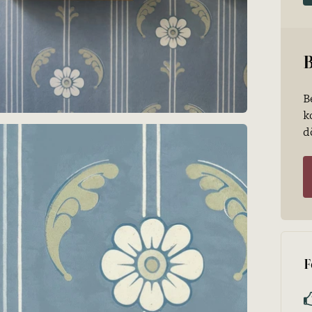
B
B
k
d
F