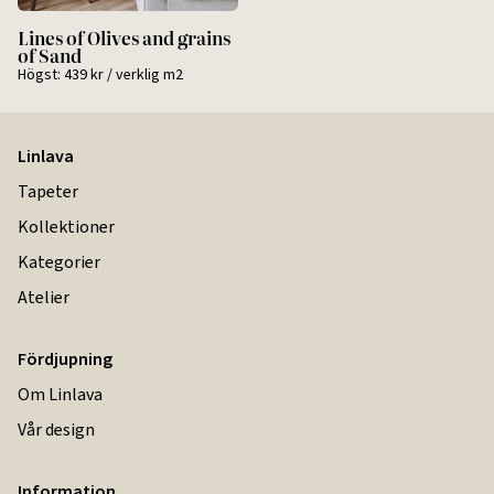
Lines of Olives and grains
of Sand
Högst:
439 kr
/ verklig m2
Linlava
Tapeter
Kollektioner
Kategorier
Atelier
Fördjupning
Om Linlava
Vår design
Information