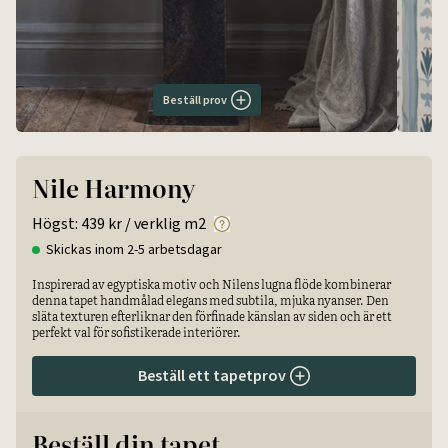
Beställ prov
Nile Harmony
Högst:
439 kr
/ verklig m2
Skickas inom 2-5 arbetsdagar
Inspirerad av egyptiska motiv och Nilens lugna flöde kombinerar
denna tapet handmålad elegans med subtila, mjuka nyanser. Den
släta texturen efterliknar den förfinade känslan av siden och är ett
perfekt val för sofistikerade interiörer.
Beställ ett tapetprov
Beställ din tapet