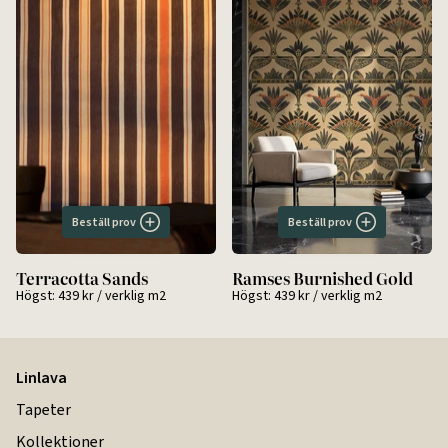
Beställ prov
Beställ prov
Terracotta Sands
Ramses Burnished Gold
Högst:
439 kr
/ verklig m2
Högst:
439 kr
/ verklig m2
Linlava
Tapeter
Kollektioner