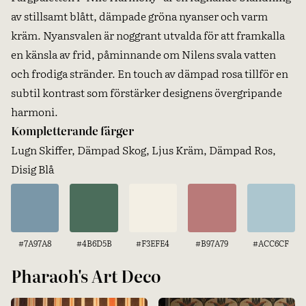
av stillsamt blått, dämpade gröna nyanser och varm
kräm. Nyansvalen är noggrant utvalda för att framkalla
en känsla av frid, påminnande om Nilens svala vatten
och frodiga stränder. En touch av dämpad rosa tillför en
subtil kontrast som förstärker designens övergripande
harmoni.
Kompletterande färger
Lugn Skiffer, Dämpad Skog, Ljus Kräm, Dämpad Ros,
Disig Blå
#7A97A8
#4B6D5B
#F3EFE4
#B97A79
#ACC6CF
Pharaoh's Art Deco