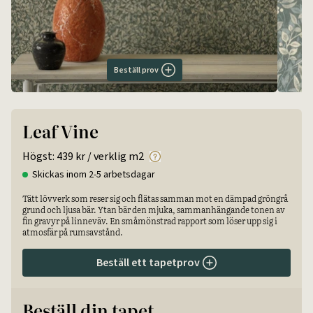
Beställ prov
Leaf Vine
Högst:
439 kr
/ verklig m2
Skickas inom 2-5 arbetsdagar
Tätt lövverk som reser sig och flätas samman mot en dämpad gröngrå
grund och ljusa bär. Ytan bär den mjuka, sammanhängande tonen av
fin gravyr på linneväv. En småmönstrad rapport som löser upp sig i
atmosfär på rumsavstånd.
Beställ ett tapetprov
Beställ din tapet