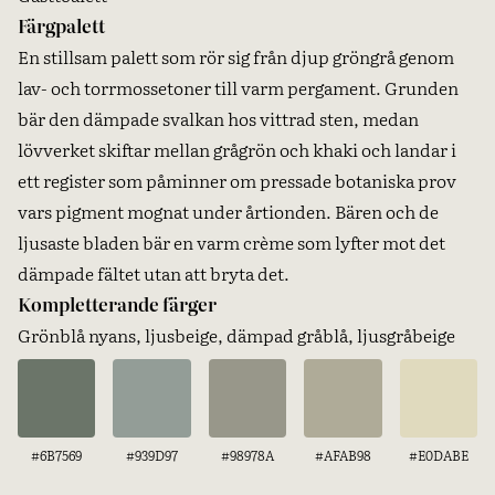
Färgpalett
En stillsam palett som rör sig från djup gröngrå genom
lav- och torrmossetoner till varm pergament. Grunden
bär den dämpade svalkan hos vittrad sten, medan
lövverket skiftar mellan grågrön och khaki och landar i
ett register som påminner om pressade botaniska prov
vars pigment mognat under årtionden. Bären och de
ljusaste bladen bär en varm crème som lyfter mot det
dämpade fältet utan att bryta det.
Kompletterande färger
Grönblå nyans, ljusbeige, dämpad gråblå, ljusgråbeige
#6B7569
#939D97
#98978A
#AFAB98
#E0DABE