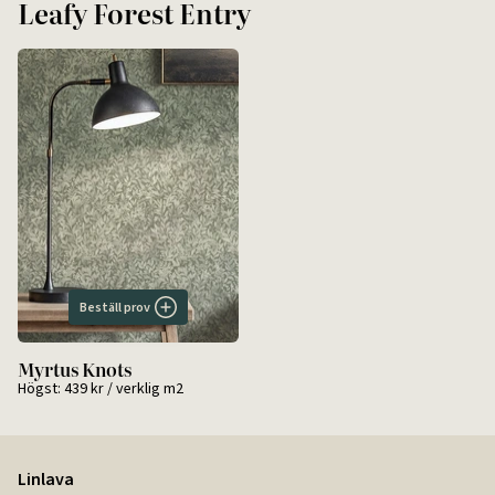
Leafy Forest Entry
Beställ prov
Myrtus Knots
Högst:
439 kr
/ verklig m2
Linlava